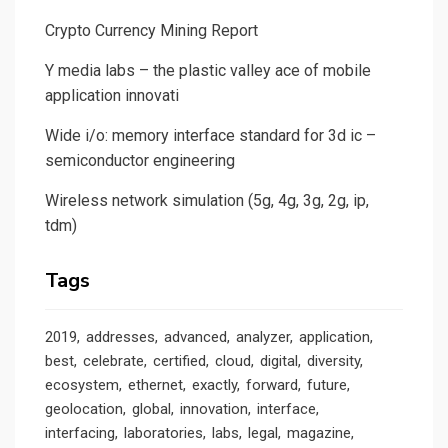
Crypto Currency Mining Report
Y media labs – the plastic valley ace of mobile
application innovati
Wide i/o: memory interface standard for 3d ic –
semiconductor engineering
Wireless network simulation (5g, 4g, 3g, 2g, ip,
tdm)
Tags
2019
addresses
advanced
analyzer
application
best
celebrate
certified
cloud
digital
diversity
ecosystem
ethernet
exactly
forward
future
geolocation
global
innovation
interface
interfacing
laboratories
labs
legal
magazine