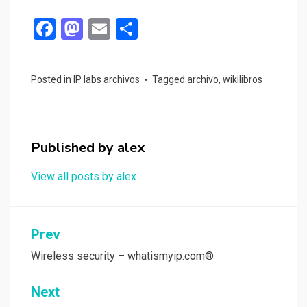
F
M
E
S
a
a
m
h
ce
st
ail
ar
Posted in
IP labs archivos
Tagged
archivo
,
wikilibros
b
o
e
o
d
o
o
Published by
alex
k
n
View all posts by alex
Post
Prev
navigation
Wireless security – whatismyip.com®
Next